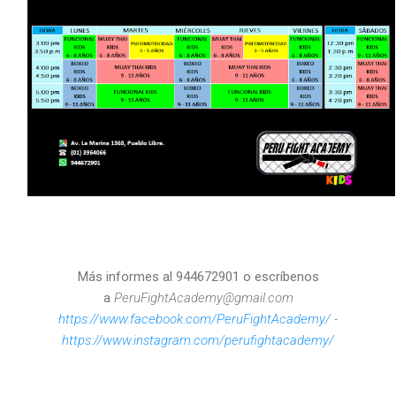
Más informes al 944672901 o escríbenos
a
PeruFightAcademy@gmail.com
https://www.facebook.com/PeruFightAcademy/
-
https://www.instagram.com/perufightacademy/