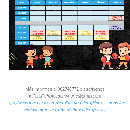
Más informes al 962740772 o escríbenos
a
PeruFightAcademynorte@gmail.com
https://www.facebook.com/PeruFightAcademyNorte/
-
https://w
ww.instagram.com/perufightacademynorte/