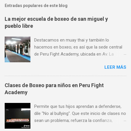
Entradas populares de este blog
La mejor escuela de boxeo de san miguel y
pueblo libre
Destacamos en muay thai y también lo
hacemos en boxeo; es así que la sede central
de Peru Fight Academy, ubicada en Av. La
Marina 1368, es considerado también el mejor
LEER MÁS
lugar para aprender boxeo de San Miguel,
Pueblo Libre y Jesús María; y todo ello gracias
a su preferencia. Encuéntranos en Av. La
Clases de Boxeo para niños en Peru Fight
Marina 1368 (a pocas cuadras de Plaza San
Academy
Miguel, al frente de SISE). Aceptamos todas las
tarjetas de crédito. Horario de atención: Lunes
Permite que tus hijos aprendan a defenderse,
a Viernes de 7 am a 11 pm, Sábados de 9 am a
dile "No al bullying". Que este inicio de clases no
8 pm y Domingos de 9 am a 1 pm. Más
sean un problema; refuerza la confianza,
informes: 944 672 901,
seguridad y autoestima de tus hijos a través de