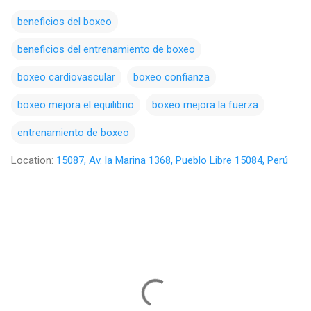
beneficios del boxeo
beneficios del entrenamiento de boxeo
boxeo cardiovascular
boxeo confianza
boxeo mejora el equilibrio
boxeo mejora la fuerza
entrenamiento de boxeo
Location:
15087, Av. la Marina 1368, Pueblo Libre 15084, Perú
C
o
m
e
n
t
a