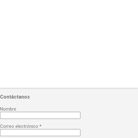
r
i
o
s
Contáctanos
Nombre
Correo electrónico
*