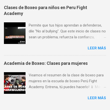
a su preferencia. Encuéntranos en Av. La
Clases de Boxeo para niños en Peru Fight
Marina 1368 (a pocas cuadras de Plaza San
Academy
Miguel, al frente de SISE). Aceptamos todas las
tarjetas de crédito. Horario de atención: Lunes
Permite que tus hijos aprendan a defenderse,
a Viernes de 7 am a 11 pm, Sábados de 9 am a
dile "No al bullying". Que este inicio de clases no
8 pm y Domingos de 9 am a 1 pm. Más
sean un problema; refuerza la confianza,
informes: 944 672 901,
seguridad y autoestima de tus hijos a través de
PeruFightAcademy@gmail.com,
LEER MÁS
las artes marciales y deportes de contacto!
www.PeruFightAcademy.com
Encuéntranos en Av. La Marina 1368 (a pocas
cuadras de Plaza San Miguel). Aceptamos
Academia de Boxeo: Clases para mujeres
todas las tarjetas de crédito. Horario de
atención: Lunes a Viernes de 7 am a 11 pm,
Veamos el resumen de la clase de boxeo para
Sábados de 9 am a 8 pm y Domingos de 9 am
mujeres en la escuela de boxeo Perú Fight
a 1 pm. Más informes: 944 672 901,
Academy. Entrena, tú puedes hacerlo! 📱 Más
PeruFightAcademy@gmail.com,
informes 📌 🥊 SEDE CENTRAL 🔥 Peru Fight
www.PeruFightAcademy.com 📱 Más informes
LEER MÁS
Academy Avenida La Marina 1368, Pueblo Libre
📌 🥊 SEDE CENTRAL 🔥 Peru Fight Academy
15084 944 672 901
Avenida La Marina 1368, Pueblo Libre 15084