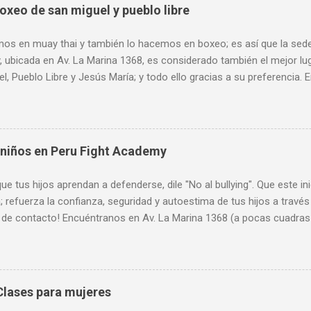
oxeo de san miguel y pueblo libre
os en muay thai y también lo hacemos en boxeo; es así que la sede 
 ubicada en Av. La Marina 1368, es considerado también el mejor lu
l, Pueblo Libre y Jesús María; y todo ello gracias a su preferencia.
68 (a pocas cuadras de Plaza San Miguel, al frente de SISE). Acept
 Horario de atención: Lunes a Viernes de 7 am a 11 pm, Sábados de
 pm. Más informes: 944 672 901, PeruFightAcademy@gmail.com, 
 niños en Peru Fight Academy
ue tus hijos aprendan a defenderse, dile "No al bullying". Que este i
 refuerza la confianza, seguridad y autoestima de tus hijos a través
 de contacto! Encuéntranos en Av. La Marina 1368 (a pocas cuadras 
 todas las tarjetas de crédito. Horario de atención: Lunes a Viern
de 9 am a 8 pm y Domingos de 9 am a 1 pm. Más informes: 944 672
tAcademy@gmail.com, www.PeruFightAcademy.com 📱 Más informe
ht Academy Avenida La Marina 1368, Pueblo Libre 15084 944 672 901
lases para mujeres
perufightacademy.com/ 🥊 SEDE LIMA NORTE 🔥 Peru Fight Academy N