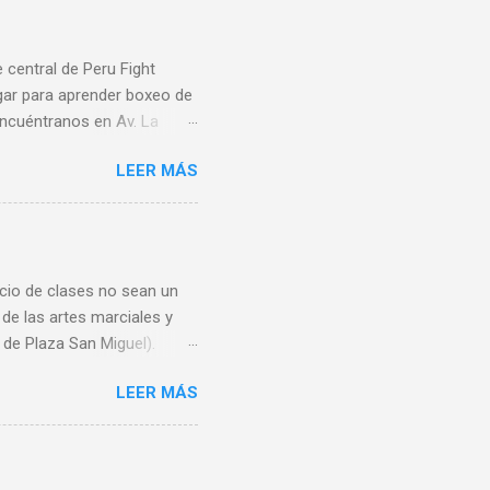
central de Peru Fight
gar para aprender boxeo de
 Encuéntranos en Av. La
amos todas las tarjetas de
LEER MÁS
 9 am a 8 pm y Domingos de
www.PeruFightAcademy.com
nicio de clases no sean un
 de las artes marciales y
de Plaza San Miguel).
es de 7 am a 11 pm,
LEER MÁS
 901,
s 📌 🥊 SEDE CENTRAL 🔥
orte : Boxeo - Muay Thai -