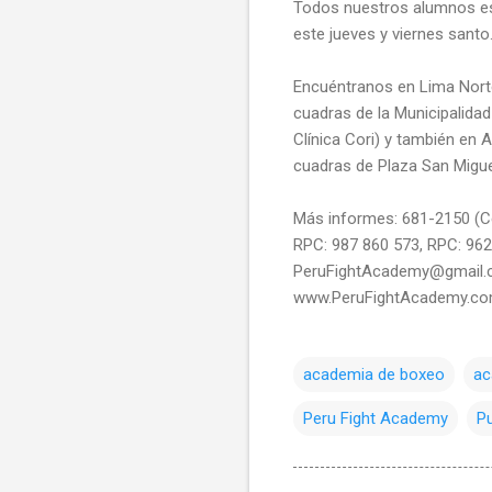
Todos nuestros alumnos est
este jueves y viernes sant
Encuéntranos en Lima Norte
cuadras de la Municipalidad 
Clínica Cori) y también en 
cuadras de Plaza San Miguel
Más informes: 681-2150 (Ce
RPC: 987 860 573, RPC: 962
PeruFightAcademy@gmail.
www.PeruFightAcademy.c
academia de boxeo
ac
Peru Fight Academy
Pu