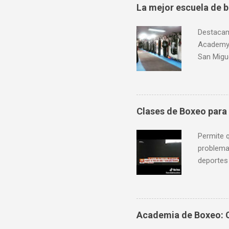
La mejor escuela de b
Destacam
Academy,
San Migue
Marina 13
crédito.
9 am a 1
Clases de Boxeo para
Permite q
problema;
deportes
Aceptamos
Sábados 
PeruFigh
Peru Fig
Academia de Boxeo: C
https://