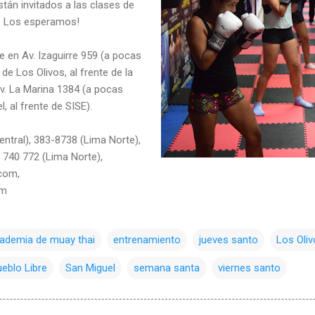
án invitados a las clases de
o. Los esperamos!
 en Av. Izaguirre 959 (a pocas
de Los Olivos, al frente de la
Av. La Marina 1384 (a pocas
, al frente de SISE).
ntral), 383-8738 (Lima Norte),
 740 772 (Lima Norte),
com,
om
ademia de muay thai
entrenamiento
jueves santo
Los Oli
eblo Libre
San Miguel
semana santa
viernes santo