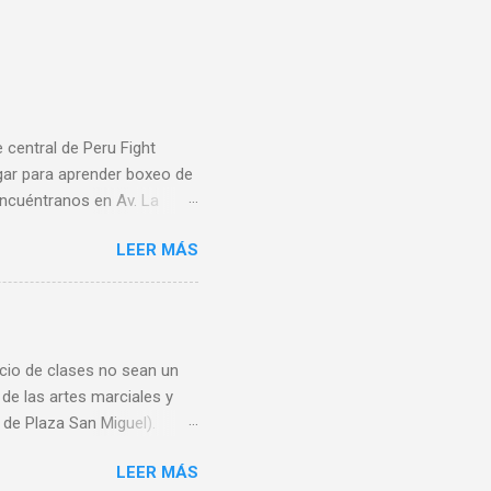
central de Peru Fight
gar para aprender boxeo de
 Encuéntranos en Av. La
amos todas las tarjetas de
LEER MÁS
 9 am a 8 pm y Domingos de
www.PeruFightAcademy.com
nicio de clases no sean un
 de las artes marciales y
de Plaza San Miguel).
es de 7 am a 11 pm,
LEER MÁS
 901,