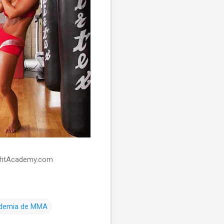
ightAcademy.com
demia de MMA