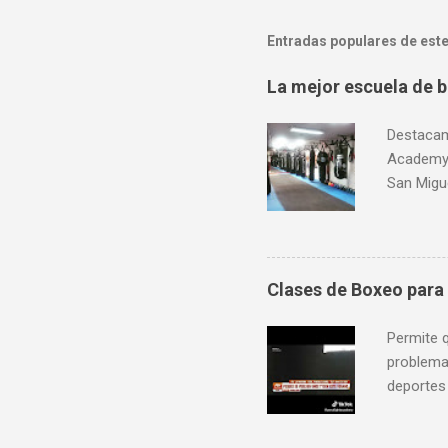
Entradas populares de este
La mejor escuela de b
Destacam
Academy,
San Migue
Marina 13
crédito.
9 am a 1
Clases de Boxeo para
Permite q
problema;
deportes
Aceptamos
Sábados 