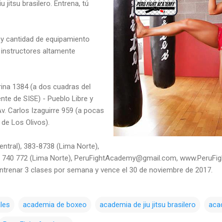
 jitsu brasilero. Entrena, tú
y cantidad de equipamiento
 instructores altamente
ina 1384 (a dos cuadras del
ente de SISE) - Pueblo Libre y
v. Carlos Izaguirre 959 (a pocas
 de Los Olivos).
ntral), 383-8738 (Lima Norte),
62 740 772 (Lima Norte), PeruFightAcademy@gmail.com, www.PeruF
entrenar 3 clases por semana y vence el 30 de noviembre de 2017.
les
academia de boxeo
academia de jiu jitsu brasilero
aca