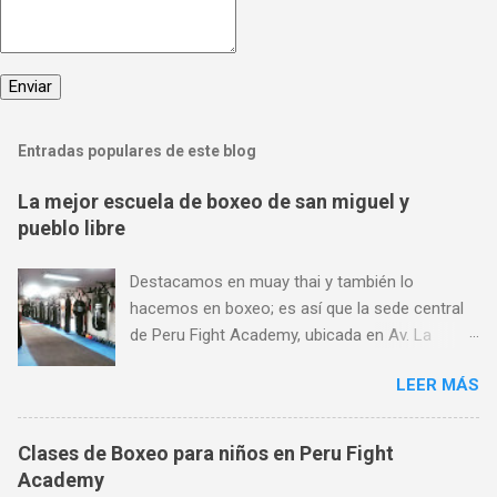
Entradas populares de este blog
La mejor escuela de boxeo de san miguel y
pueblo libre
Destacamos en muay thai y también lo
hacemos en boxeo; es así que la sede central
de Peru Fight Academy, ubicada en Av. La
Marina 1368, es considerado también el mejor
LEER MÁS
lugar para aprender boxeo de San Miguel,
Pueblo Libre y Jesús María; y todo ello gracias
a su preferencia. Encuéntranos en Av. La
Clases de Boxeo para niños en Peru Fight
Marina 1368 (a pocas cuadras de Plaza San
Academy
Miguel, al frente de SISE). Aceptamos todas las