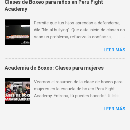
Clases de Boxeo para niños en Peru Fight
Marina 1368 (a pocas cuadras de Plaza San
Academy
Miguel, al frente de SISE). Aceptamos todas las
tarjetas de crédito. Horario de atención: Lunes
Permite que tus hijos aprendan a defenderse,
a Viernes de 7 am a 11 pm, Sábados de 9 am a
dile "No al bullying". Que este inicio de clases no
8 pm y Domingos de 9 am a 1 pm. Más
sean un problema; refuerza la confianza,
informes: 944 672 901,
seguridad y autoestima de tus hijos a través de
PeruFightAcademy@gmail.com,
LEER MÁS
las artes marciales y deportes de contacto!
www.PeruFightAcademy.com
Encuéntranos en Av. La Marina 1368 (a pocas
cuadras de Plaza San Miguel). Aceptamos
Academia de Boxeo: Clases para mujeres
todas las tarjetas de crédito. Horario de
atención: Lunes a Viernes de 7 am a 11 pm,
Veamos el resumen de la clase de boxeo para
Sábados de 9 am a 8 pm y Domingos de 9 am
mujeres en la escuela de boxeo Perú Fight
a 1 pm. Más informes: 944 672 901,
Academy. Entrena, tú puedes hacerlo! 📱 Más
PeruFightAcademy@gmail.com,
informes 📌 🥊 SEDE CENTRAL 🔥 Peru Fight
www.PeruFightAcademy.com 📱 Más informes
LEER MÁS
Academy Avenida La Marina 1368, Pueblo Libre
📌 🥊 SEDE CENTRAL 🔥 Peru Fight Academy
15084 944 672 901
Avenida La Marina 1368, Pueblo Libre 15084
https://perufightacademy.com/ 🥊 SEDE LIMA
944 672 901 https://perufightacademy.com/ 🥊