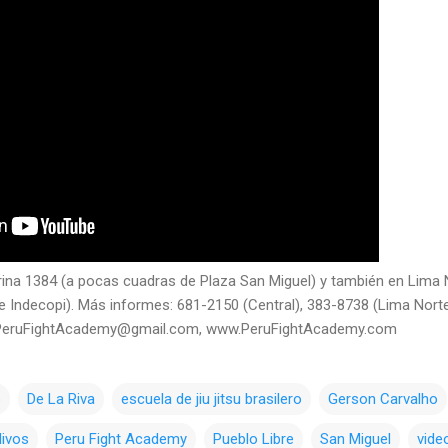
ina 1384 (a pocas cuadras de Plaza San Miguel) y también en Lima N
ri e Indecopi). Más informes: 681-2150 (Central), 383-8738 (Lima Nort
, PeruFightAcademy@gmail.com, www.PeruFightAcademy.com
o
De La Riva
escuela de jiu jitsu brasilero
Gerson Carvalho
livos
Peru Fight Academy
Pueblo Libre
San Miguel
vide