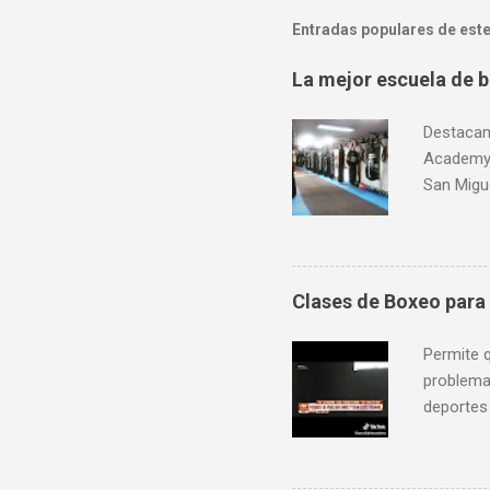
Entradas populares de este
La mejor escuela de b
Destacam
Academy,
San Migue
Marina 13
crédito.
9 am a 1
Clases de Boxeo para
Permite q
problema;
deportes
Aceptamos
Sábados 
PeruFigh