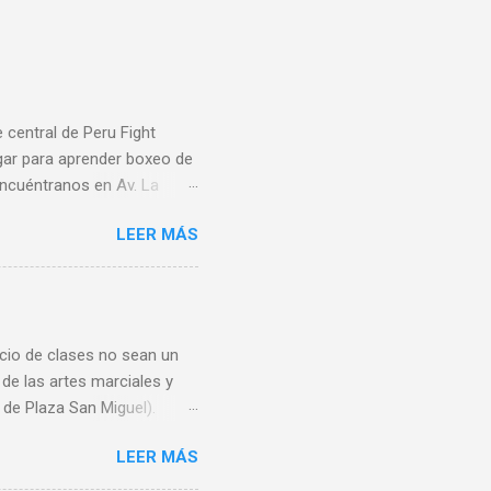
central de Peru Fight
gar para aprender boxeo de
 Encuéntranos en Av. La
amos todas las tarjetas de
LEER MÁS
 9 am a 8 pm y Domingos de
www.PeruFightAcademy.com
nicio de clases no sean un
 de las artes marciales y
de Plaza San Miguel).
es de 7 am a 11 pm,
LEER MÁS
 901,
s 📌 🥊 SEDE CENTRAL 🔥