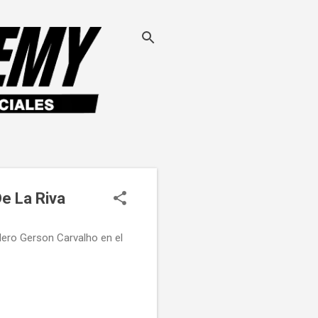
De La Riva
silero Gerson Carvalho en el