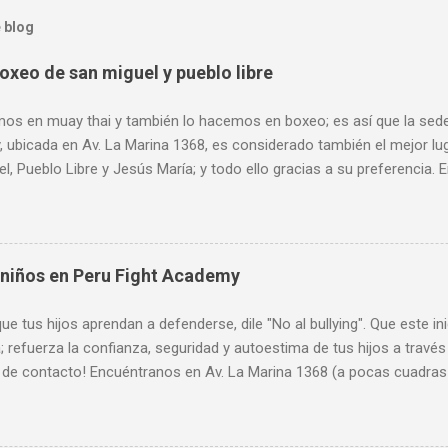
 blog
oxeo de san miguel y pueblo libre
os en muay thai y también lo hacemos en boxeo; es así que la sede 
 ubicada en Av. La Marina 1368, es considerado también el mejor lu
l, Pueblo Libre y Jesús María; y todo ello gracias a su preferencia.
68 (a pocas cuadras de Plaza San Miguel, al frente de SISE). Acept
 Horario de atención: Lunes a Viernes de 7 am a 11 pm, Sábados de
 pm. Más informes: 944 672 901, PeruFightAcademy@gmail.com, 
 niños en Peru Fight Academy
ue tus hijos aprendan a defenderse, dile "No al bullying". Que este i
 refuerza la confianza, seguridad y autoestima de tus hijos a través
 de contacto! Encuéntranos en Av. La Marina 1368 (a pocas cuadras 
 todas las tarjetas de crédito. Horario de atención: Lunes a Viern
de 9 am a 8 pm y Domingos de 9 am a 1 pm. Más informes: 944 672
tAcademy@gmail.com, www.PeruFightAcademy.com 📱 Más informe