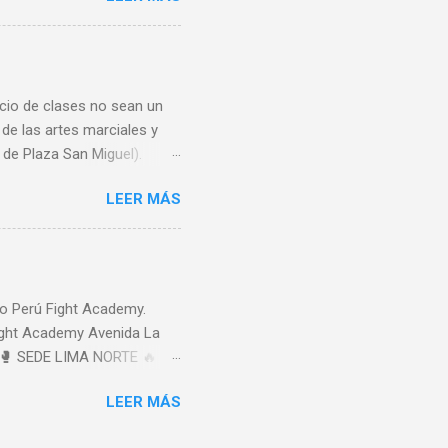
www.PeruFightAcademy.com
nicio de clases no sean un
 de las artes marciales y
de Plaza San Miguel).
es de 7 am a 11 pm,
LEER MÁS
 901,
s 📌 🥊 SEDE CENTRAL 🔥
orte : Boxeo - Muay Thai -
o Perú Fight Academy.
ight Academy Avenida La
/ 🥊 SEDE LIMA NORTE 🔥
Interior 313,
LEER MÁS