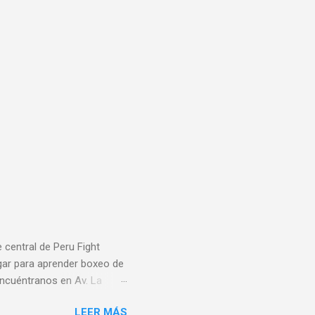
central de Peru Fight
gar para aprender boxeo de
 Encuéntranos en Av. La
amos todas las tarjetas de
LEER MÁS
 9 am a 8 pm y Domingos de