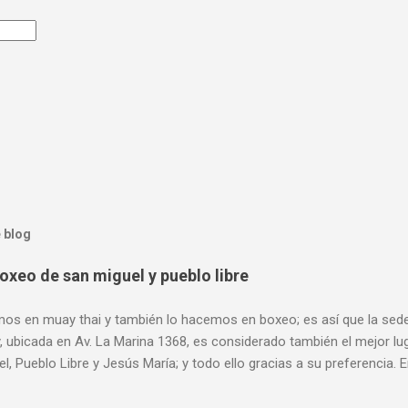
 blog
oxeo de san miguel y pueblo libre
os en muay thai y también lo hacemos en boxeo; es así que la sede 
 ubicada en Av. La Marina 1368, es considerado también el mejor lu
l, Pueblo Libre y Jesús María; y todo ello gracias a su preferencia.
68 (a pocas cuadras de Plaza San Miguel, al frente de SISE). Acept
 Horario de atención: Lunes a Viernes de 7 am a 11 pm, Sábados de