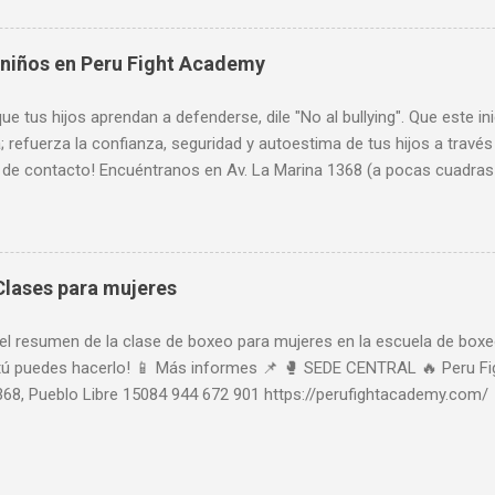
 pm. Más informes: 944 672 901, PeruFightAcademy@gmail.com, 
 niños en Peru Fight Academy
ue tus hijos aprendan a defenderse, dile "No al bullying". Que este i
 refuerza la confianza, seguridad y autoestima de tus hijos a través
 de contacto! Encuéntranos en Av. La Marina 1368 (a pocas cuadras 
 todas las tarjetas de crédito. Horario de atención: Lunes a Viern
de 9 am a 8 pm y Domingos de 9 am a 1 pm. Más informes: 944 672
tAcademy@gmail.com, www.PeruFightAcademy.com 📱 Más informe
ht Academy Avenida La Marina 1368, Pueblo Libre 15084 944 672 901
lases para mujeres
perufightacademy.com/ 🥊 SEDE LIMA NORTE 🔥 Peru Fight Academy N
Carlos Izaguirre 129 Interior 313, Independencia 15301 962 740 772
l resumen de la clase de boxeo para mujeres en la escuela de boxe
erufightacademy.net/
 tú puedes hacerlo! 📱 Más informes 📌 🥊 SEDE CENTRAL 🔥 Peru F
368, Pueblo Libre 15084 944 672 901 https://perufightacademy.com
t Academy Norte : Boxeo - Muay Thai - MMA Av. Carlos Izaguirre 129 
encia 15301 962 740 772 https://perufightacademy.net/