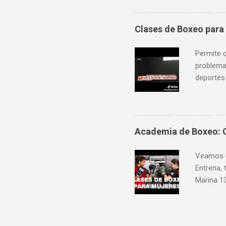
9 am a 1
Clases de Boxeo para
Permite q
problema;
deportes
Aceptamos
Sábados 
PeruFigh
Peru Fig
Academia de Boxeo: C
https://
MMA Av. 
Veamos e
https://p
Entrena,
Marina 1
Peru Figh
Independ