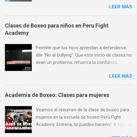
Marina 1368, es considerado también el mejor
LEER MÁS
lugar para aprender boxeo de San Miguel,
Pueblo Libre y Jesús María; y todo ello gracias
a su preferencia. Encuéntranos en Av. La
Clases de Boxeo para niños en Peru Fight
Marina 1368 (a pocas cuadras de Plaza San
Academy
Miguel, al frente de SISE). Aceptamos todas las
tarjetas de crédito. Horario de atención: Lunes
Permite que tus hijos aprendan a defenderse,
a Viernes de 7 am a 11 pm, Sábados de 9 am a
dile "No al bullying". Que este inicio de clases no
8 pm y Domingos de 9 am a 1 pm. Más
sean un problema; refuerza la confianza,
informes: 944 672 901,
seguridad y autoestima de tus hijos a través de
PeruFightAcademy@gmail.com,
LEER MÁS
las artes marciales y deportes de contacto!
www.PeruFightAcademy.com
Encuéntranos en Av. La Marina 1368 (a pocas
cuadras de Plaza San Miguel). Aceptamos
Academia de Boxeo: Clases para mujeres
todas las tarjetas de crédito. Horario de
atención: Lunes a Viernes de 7 am a 11 pm,
Veamos el resumen de la clase de boxeo para
Sábados de 9 am a 8 pm y Domingos de 9 am
mujeres en la escuela de boxeo Perú Fight
a 1 pm. Más informes: 944 672 901,
Academy. Entrena, tú puedes hacerlo! 📱 Más
PeruFightAcademy@gmail.com,
informes 📌 🥊 SEDE CENTRAL 🔥 Peru Fight
www.PeruFightAcademy.com 📱 Más informes