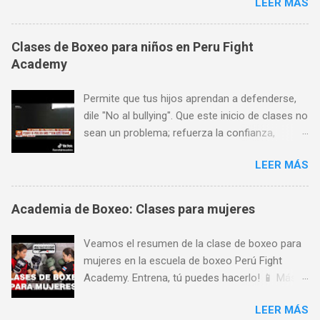
LEER MÁS
lugar para aprender boxeo de San Miguel,
Pueblo Libre y Jesús María; y todo ello gracias
a su preferencia. Encuéntranos en Av. La
Clases de Boxeo para niños en Peru Fight
Marina 1368 (a pocas cuadras de Plaza San
Academy
Miguel, al frente de SISE). Aceptamos todas las
tarjetas de crédito. Horario de atención: Lunes
Permite que tus hijos aprendan a defenderse,
a Viernes de 7 am a 11 pm, Sábados de 9 am a
dile "No al bullying". Que este inicio de clases no
8 pm y Domingos de 9 am a 1 pm. Más
sean un problema; refuerza la confianza,
informes: 944 672 901,
seguridad y autoestima de tus hijos a través de
PeruFightAcademy@gmail.com,
LEER MÁS
las artes marciales y deportes de contacto!
www.PeruFightAcademy.com
Encuéntranos en Av. La Marina 1368 (a pocas
cuadras de Plaza San Miguel). Aceptamos
Academia de Boxeo: Clases para mujeres
todas las tarjetas de crédito. Horario de
atención: Lunes a Viernes de 7 am a 11 pm,
Veamos el resumen de la clase de boxeo para
Sábados de 9 am a 8 pm y Domingos de 9 am
mujeres en la escuela de boxeo Perú Fight
a 1 pm. Más informes: 944 672 901,
Academy. Entrena, tú puedes hacerlo! 📱 Más
PeruFightAcademy@gmail.com,
informes 📌 🥊 SEDE CENTRAL 🔥 Peru Fight
www.PeruFightAcademy.com 📱 Más informes
LEER MÁS
Academy Avenida La Marina 1368, Pueblo Libre