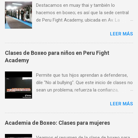
Destacamos en muay thai y también lo
hacemos en boxeo; es así que la sede central
de Peru Fight Academy, ubicada en Av. La
Marina 1368, es considerado también el mejor
LEER MÁS
lugar para aprender boxeo de San Miguel,
Pueblo Libre y Jesús María; y todo ello gracias
a su preferencia. Encuéntranos en Av. La
Clases de Boxeo para niños en Peru Fight
Marina 1368 (a pocas cuadras de Plaza San
Academy
Miguel, al frente de SISE). Aceptamos todas las
tarjetas de crédito. Horario de atención: Lunes
Permite que tus hijos aprendan a defenderse,
a Viernes de 7 am a 11 pm, Sábados de 9 am a
dile "No al bullying". Que este inicio de clases no
8 pm y Domingos de 9 am a 1 pm. Más
sean un problema; refuerza la confianza,
informes: 944 672 901,
seguridad y autoestima de tus hijos a través de
PeruFightAcademy@gmail.com,
LEER MÁS
las artes marciales y deportes de contacto!
www.PeruFightAcademy.com
Encuéntranos en Av. La Marina 1368 (a pocas
cuadras de Plaza San Miguel). Aceptamos
Academia de Boxeo: Clases para mujeres
todas las tarjetas de crédito. Horario de
atención: Lunes a Viernes de 7 am a 11 pm,
Veamos el resumen de la clase de boxeo para