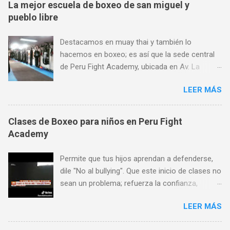
La mejor escuela de boxeo de san miguel y
pueblo libre
Destacamos en muay thai y también lo
hacemos en boxeo; es así que la sede central
de Peru Fight Academy, ubicada en Av. La
Marina 1368, es considerado también el mejor
LEER MÁS
lugar para aprender boxeo de San Miguel,
Pueblo Libre y Jesús María; y todo ello gracias
a su preferencia. Encuéntranos en Av. La
Clases de Boxeo para niños en Peru Fight
Marina 1368 (a pocas cuadras de Plaza San
Academy
Miguel, al frente de SISE). Aceptamos todas las
tarjetas de crédito. Horario de atención: Lunes
Permite que tus hijos aprendan a defenderse,
a Viernes de 7 am a 11 pm, Sábados de 9 am a
dile "No al bullying". Que este inicio de clases no
8 pm y Domingos de 9 am a 1 pm. Más
sean un problema; refuerza la confianza,
informes: 944 672 901,
seguridad y autoestima de tus hijos a través de
PeruFightAcademy@gmail.com,
LEER MÁS
las artes marciales y deportes de contacto!
www.PeruFightAcademy.com
Encuéntranos en Av. La Marina 1368 (a pocas