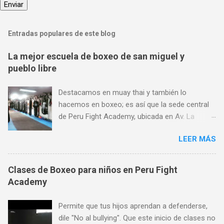
Entradas populares de este blog
La mejor escuela de boxeo de san miguel y
pueblo libre
Destacamos en muay thai y también lo
hacemos en boxeo; es así que la sede central
de Peru Fight Academy, ubicada en Av. La
Marina 1368, es considerado también el mejor
LEER MÁS
lugar para aprender boxeo de San Miguel,
Pueblo Libre y Jesús María; y todo ello gracias
a su preferencia. Encuéntranos en Av. La
Clases de Boxeo para niños en Peru Fight
Marina 1368 (a pocas cuadras de Plaza San
Academy
Miguel, al frente de SISE). Aceptamos todas las
tarjetas de crédito. Horario de atención: Lunes
Permite que tus hijos aprendan a defenderse,
a Viernes de 7 am a 11 pm, Sábados de 9 am a
dile "No al bullying". Que este inicio de clases no