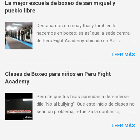
La mejor escuela de boxeo de san miguel y
pueblo libre
Destacamos en muay thai y también lo
hacemos en boxeo; es así que la sede central
de Peru Fight Academy, ubicada en Av. La
Marina 1368, es considerado también el mejor
LEER MÁS
lugar para aprender boxeo de San Miguel,
Pueblo Libre y Jesús María; y todo ello gracias
a su preferencia. Encuéntranos en Av. La
Clases de Boxeo para niños en Peru Fight
Marina 1368 (a pocas cuadras de Plaza San
Academy
Miguel, al frente de SISE). Aceptamos todas las
tarjetas de crédito. Horario de atención: Lunes
Permite que tus hijos aprendan a defenderse,
a Viernes de 7 am a 11 pm, Sábados de 9 am a
dile "No al bullying". Que este inicio de clases no
8 pm y Domingos de 9 am a 1 pm. Más
sean un problema; refuerza la confianza,
informes: 944 672 901,
seguridad y autoestima de tus hijos a través de
PeruFightAcademy@gmail.com,
LEER MÁS
las artes marciales y deportes de contacto!
www.PeruFightAcademy.com
Encuéntranos en Av. La Marina 1368 (a pocas