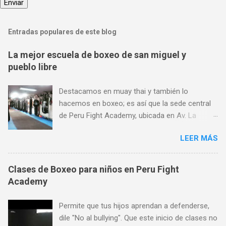
Entradas populares de este blog
La mejor escuela de boxeo de san miguel y
pueblo libre
Destacamos en muay thai y también lo
hacemos en boxeo; es así que la sede central
de Peru Fight Academy, ubicada en Av. La
Marina 1368, es considerado también el mejor
LEER MÁS
lugar para aprender boxeo de San Miguel,
Pueblo Libre y Jesús María; y todo ello gracias
a su preferencia. Encuéntranos en Av. La
Clases de Boxeo para niños en Peru Fight
Marina 1368 (a pocas cuadras de Plaza San
Academy
Miguel, al frente de SISE). Aceptamos todas las
tarjetas de crédito. Horario de atención: Lunes
Permite que tus hijos aprendan a defenderse,
a Viernes de 7 am a 11 pm, Sábados de 9 am a
dile "No al bullying". Que este inicio de clases no
8 pm y Domingos de 9 am a 1 pm. Más